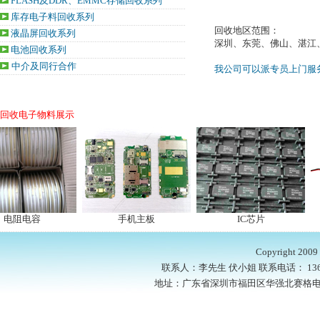
FLASH及DDR、EMMC存储回收系列
库存电子料回收系列
回收地区范围：
液晶屏回收系列
深圳、东莞、佛山、湛江
电池回收系列
中介及同行合作
我公司可以派专员上门服
回收电子物料展示
电阻电容
手机主板
IC芯片
Copyright
联系人：李先生 伏小姐 联系电话： 136916937
地址：广东省深圳市福田区华强北赛格电子市场1